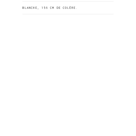
BLANCHE, 156 CM DE COLÈRE.
BLANCHE ET LE PATRIMOINE BALNÉAIRE
CANNOIS.
Étiquettes
ALOE
CHAMBRE D'HÔTES
CLÉMATITE
COTE D'AZUR
CÔTE D'AZUR
ILE BLANCHE
JARDIN
LOCATION
MIMOSA
ORGANISATION
PERGOLA
PLANTATION
RANGEMENT