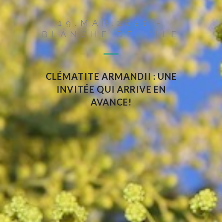
19.MAR.2021 -
BLANCHE DE L'ÎLE
CLÉMATITE ARMANDII : UNE
INVITÉE QUI ARRIVE EN
AVANCE!