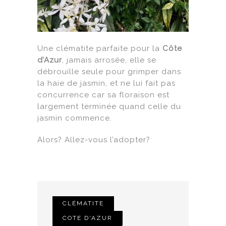
Une clématite parfaite pour la
Côte
d’Azur
, jamais arrosée, elle se
débrouille seule pour grimper dans
la haie de jasmin, et ne lui fait pas
concurrence car sa floraison est
largement terminée quand celle du
jasmin commence.
Alors? Allez-vous l’adopter?
CLÉMATITE
COTE D'AZUR