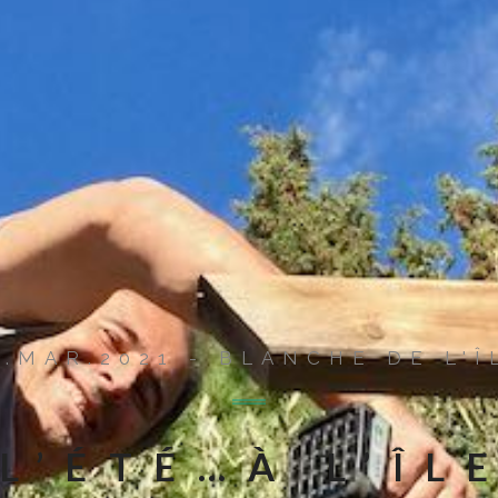
9.MAR.2021 - BLANCHE DE L'Î
L’ÉTÉ…À L’ÎL