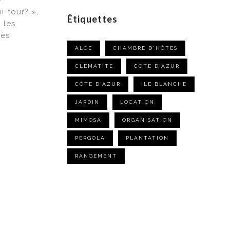
e
i-tour? »,
Étiquettes
 les
rès
ALOE
CHAMBRE D'HÔTES
CLÉMATITE
COTE D'AZUR
CÔTE D'AZUR
ILE BLANCHE
JARDIN
LOCATION
MIMOSA
ORGANISATION
PERGOLA
PLANTATION
RANGEMENT