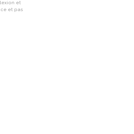
lexion et
uce et pas
on de
 rend