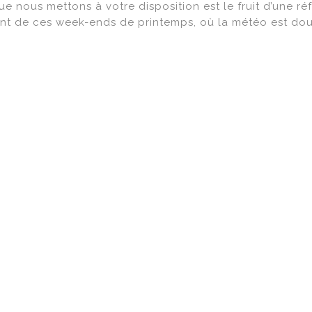
ue nous mettons à votre disposition est le fruit d’une réf
rement de ces week-ends de printemps, où la météo est do
ui abrite
la cuisine d’été de Chet Baker
. Cette propositi
lla pour un couple avec jusqu’à 2 enfants, à un tarif qui