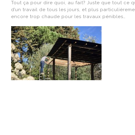
Tout ça pour dire quoi, au fait? Juste que tout ce q
d’un travail de tous les jours, et plus particuliè
encore trop chaude pour les travaux pénibles…
Ce samedi, on refait à neuf le
toit de la pergola
, q
location atypique nous permet d’offrir une petite vi