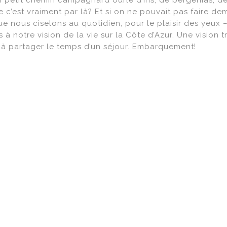
n petit chemin campagnard ourlé d’iris, de bergenias, d
c’est vraiment par là? Et si on ne pouvait pas faire dem
ue nous ciselons au quotidien, pour le plaisir des yeux –
 à notre vision de la vie sur la Côte d’Azur. Une vision t
t à partager le temps d’un séjour. Embarquement!