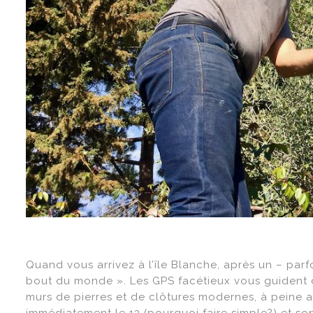
Quand vous arrivez à l’île Blanche, après un – parf
bout du monde ». Les GPS facétieux vous guident d
murs de pierres et de clôtures modernes, à peine ass